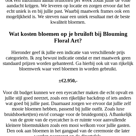
ook een maximum aantal bruiloften per week zodat jullie de volle
aandacht krijgen. We leveren op locatie en zorgen ervoor dat het
echt uniek is en bij jullie past. Waarbij maatwerk frames ook een
mogelijkheid is. We streven naar een uniek resultaat met de beste
kwaliteit bloemen.
Wat kosten bloemen op je bruiloft bij Blouming
Floral Art?
Hieronder geef ik jullie een indicatie van verschillende prijs
categorieën. Ik zeg bewust indicatie omdat er met maatwerk geen
standaard prijzen worden gehanteerd. Ga hierbij ook uit van rijkelijk
bloemwerk waar veel bloemen in worden gebruikt.
±€2.950,-
Voor dit budget kunnen we een eyecatcher maken die echt opvalt en
jullie stijl goed neerzet, zoals een rijkelijke backdrop of iets anders
wat goed bij jullie past. Daarnaast zorgen we ervoor dat jullie zelf
mooie bloemen hebben, passend bij jullie outfit. Zoals luxe
bruidsboeket(ten) en/of corsage voor de bruidegom(s). Afhankelijk
van de grote van de eyecatcher is er ruimte voor aanvullende
kleinere bloemstukken zoals een mooi welkom voor jullie gasten.
Den ook aan bloemen in het gangpad van de ceremonie die later