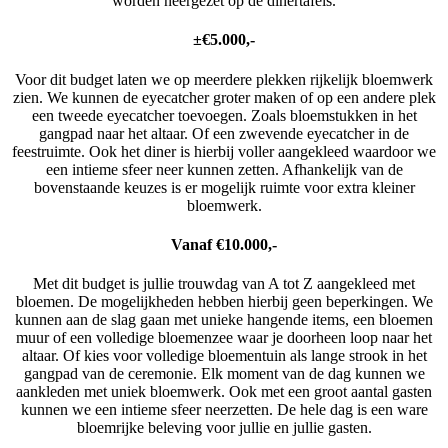
worden neergezet op de dinertafels.
±€5.000,-
Voor dit budget laten we op meerdere plekken rijkelijk bloemwerk
zien. We kunnen de eyecatcher groter maken of op een andere plek
een tweede eyecatcher toevoegen. Zoals bloemstukken in het
gangpad naar het altaar. Of een zwevende eyecatcher in de
feestruimte. Ook het diner is hierbij voller aangekleed waardoor we
een intieme sfeer neer kunnen zetten. Afhankelijk van de
bovenstaande keuzes is er mogelijk ruimte voor extra kleiner
bloemwerk.
Vanaf €10.000,-
Met dit budget is jullie trouwdag van A tot Z aangekleed met
bloemen. De mogelijkheden hebben hierbij geen beperkingen. We
kunnen aan de slag gaan met unieke hangende items, een bloemen
muur of een volledige bloemenzee waar je doorheen loop naar het
altaar. Of kies voor volledige bloementuin als lange strook in het
gangpad van de ceremonie. Elk moment van de dag kunnen we
aankleden met uniek bloemwerk. Ook met een groot aantal gasten
kunnen we een intieme sfeer neerzetten. De hele dag is een ware
bloemrijke beleving voor jullie en jullie gasten.