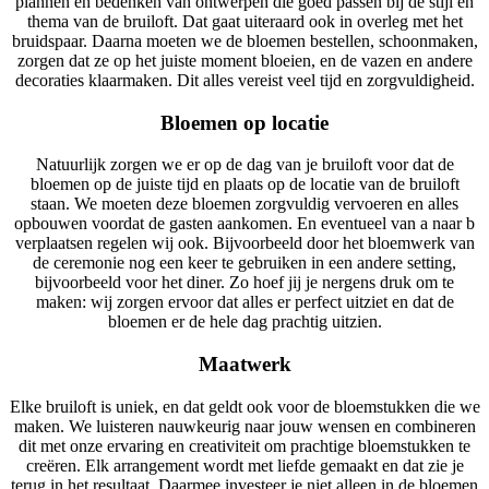
plannen en bedenken van ontwerpen die goed passen bij de stijl en
thema van de bruiloft. Dat gaat uiteraard ook in overleg met het
bruidspaar. Daarna moeten we de bloemen bestellen, schoonmaken,
zorgen dat ze op het juiste moment bloeien, en de vazen en andere
decoraties klaarmaken. Dit alles vereist veel tijd en zorgvuldigheid.
Bloemen op locatie
Natuurlijk zorgen we er op de dag van je bruiloft voor dat de
bloemen op de juiste tijd en plaats op de locatie van de bruiloft
staan. We moeten deze bloemen zorgvuldig vervoeren en alles
opbouwen voordat de gasten aankomen. En eventueel van a naar b
verplaatsen regelen wij ook. Bijvoorbeeld door het bloemwerk van
de ceremonie nog een keer te gebruiken in een andere setting,
bijvoorbeeld voor het diner. Zo hoef jij je nergens druk om te
maken: wij zorgen ervoor dat alles er perfect uitziet en dat de
bloemen er de hele dag prachtig uitzien.
Maatwerk
Elke bruiloft is uniek, en dat geldt ook voor de bloemstukken die we
maken. We luisteren nauwkeurig naar jouw wensen en combineren
dit met onze ervaring en creativiteit om prachtige bloemstukken te
creëren. Elk arrangement wordt met liefde gemaakt en dat zie je
terug in het resultaat. Daarmee investeer je niet alleen in de bloemen