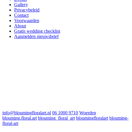
Gallery
Privacybeleid
Contact
Voorwaarden
About
Gratis wedding checklist
Aanmelden nieuwsbrief
info@bloumingfloralart.nl
06 1000 9710
Woerden
blouming.floral.art
blouming_floral_art
bloumingfloralart
blouming-
floral-art